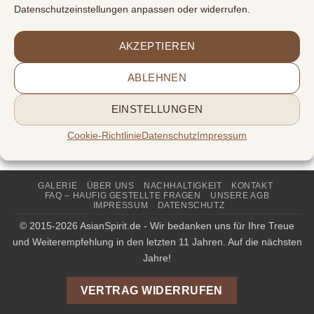
Datenschutzeinstellungen anpassen oder widerrufen.
AKZEPTIEREN
ABLEHNEN
WEITERE GÖTTER DES HINDUISMUS
Vishnu Messing 31cm 4kg
EINSTELLUNGEN
229,00
€
inkl. Mwst
Cookie-Richtlinie
Datenschutz
Impressum
GALERIE
ÜBER UNS
NACHHALTIGKEIT
KONTAKT
FAQ – HAUFIG GESTELLTE FRAGEN
UNSERE AGB
IMPRESSUM
DATENSCHUTZ
© 2015-2026 AsianSpirit.de - Wir bedanken uns für Ihre Treue
und Weiterempfehlung in den letzten 11 Jahren. Auf die nächsten
Jahre!
VERTRAG WIDERRUFEN