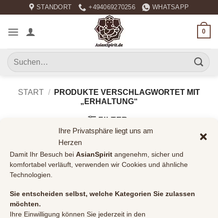
Zum
STANDORT
+494069270256
WHATSAPP
Inhalt
springen
0
Suchen
nach:
START
/
PRODUKTE VERSCHLAGWORTET MIT
„ERHALTUNG“
FILTER
Ihre Privatsphäre liegt uns am
Herzen
Damit Ihr Besuch bei
AsianSpirit
angenehm, sicher und
komfortabel verläuft, verwenden wir Cookies und ähnliche
Technologien.
Sie entscheiden selbst, welche Kategorien Sie zulassen
möchten.
Ihre Einwilligung können Sie jederzeit in den