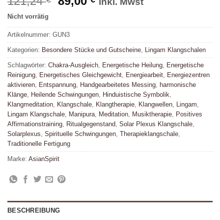
Ursprünglicher
Aktueller
121,24
89,00
inkl. Mwst
Preis
Preis
Nicht vorrätig
war:
ist:
121,24 €
89,00 €.
Artikelnummer:
GUN3
Kategorien:
Besondere Stücke und Gutscheine
,
Lingam Klangschalen
Schlagwörter:
Chakra-Ausgleich
,
Energetische Heilung
,
Energetische
Reinigung
,
Energetisches Gleichgewicht
,
Energiearbeit
,
Energiezentren
aktivieren
,
Entspannung
,
Handgearbeitetes Messing
,
harmonische
Klänge
,
Heilende Schwingungen
,
Hinduistische Symbolik
,
Klangmeditation
,
Klangschale
,
Klangtherapie
,
Klangwellen
,
Lingam
,
Lingam Klangschale
,
Manipura
,
Meditation
,
Musiktherapie
,
Positives
Affirmationstraining
,
Ritualgegenstand
,
Solar Plexus Klangschale
,
Solarplexus
,
Spirituelle Schwingungen
,
Therapieklangschale
,
Traditionelle Fertigung
Marke:
AsianSpirit
BESCHREIBUNG