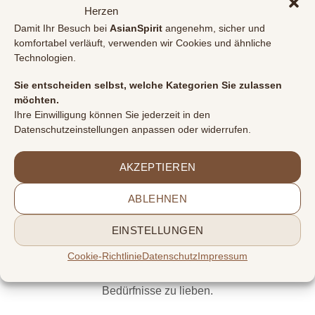
Ton D = Sakralchakra:
sexuelle Energie, Kreativität und
Herzen
pure Emotionen
Damit Ihr Besuch bei
AsianSpirit
angenehm, sicher und
komfortabel verläuft, verwenden wir Cookies und ähnliche
Auflösende Blockaden:
Technologien.
Ton D = Sakralchakra:
Sexuelle Störungen,
Sie entscheiden selbst, welche Kategorien Sie zulassen
möchten.
Freudlosigkeit, Sorgen
Ihre Einwilligung können Sie jederzeit in den
Datenschutzeinstellungen anpassen oder widerrufen.
Um das Sakralchakra wieder in Bewegung zu setzen, ist
es wichtig, sich selbst zu lieben und sich dem vibrierenden
AKZEPTIEREN
Fluss der Lebensenergie wieder hinzugeben. Man sollte
ein neues Verhältnis zur Sinnlichkeit sowie Lebendigkeit
ABLEHNEN
entwickeln. Dies kann beispielsweise durch Tanz,
sinnliche Erfahrungen, Kreativität, Geselligkeit und
EINSTELLUNGEN
Sexualität geschehen. Ebenfalls wichtig ist die
Auseinandersetzung mit Schuld, Scham, Verlegenheit und
Cookie-Richtlinie
Datenschutz
Impressum
anderen Blockaden, die uns hindern, unsere menschlichen
Bedürfnisse zu lieben.