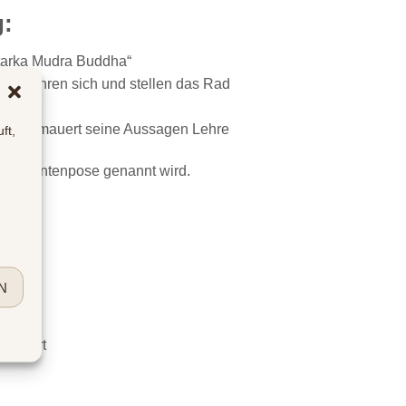
g:
tarka Mudra Buddha“
er berühren sich und stellen das Rad
d untermauert seine Aussagen Lehre
ft,
h Diamantenpose genannt wird.
N
verziert