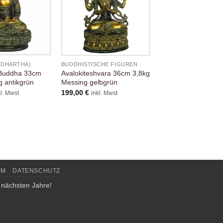
DDHARTHA)
BUDDHISTISCHE FIGUREN
BUDDHA (SIDDHARTH
 Buddha 33cm
Avalokiteshvara 36cm 3,8kg
Erdender Buddha
 antikgrün
Messing gelbgrün
Diamantenschnitt 
10,3kg
199,00
€
kl. Mwst
inkl. Mwst
599,00
€
inkl. Mwst
UM
DATENSCHUTZ
 nächsten Jahre!