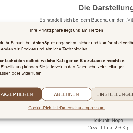
Die Darstellun
Es handelt sich bei dem Buddha um den „Vi
Die Vitarka Mudra ist die Geste der Diskussion. Seine Fing
Ihre Privatsphäre liegt uns am Herzen
der Lehre dar.
Wer diese Geste ausführt wird als Gelehrter angesehen un
it Ihr Besuch bei
AsianSpirit
angenehm, sicher und komfortabel verläu
wenden wir Cookies und ähnliche Technologien.
Die Fußstellung stellt das Vajsrana dar, welche auc
 entscheiden selbst, welche Kategorien Sie zulassen möchten.
 Einwilligung können Sie jederzeit in den Datenschutzeinstellungen
Die Details:
assen oder widerrufen.
Größe:
ca. 23 cm hoch
AKZEPTIEREN
ABLEHNEN
EINSTELLUNGE
ca. 18 cm breit
ca. 10 cm tief
Cookie-Richtlinie
Datenschutz
Impressum
Material: Messing nepalesisch 
Herkunft: Nepal
Gewicht: ca. 2,6 Kg