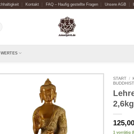
hhaltigkeit
Kontakt
FAQ – Haufig gestellte Fragen
Unsere AGB
SWERTES
START
/
BUDDHIST
Lehr
2,6kg
125,0
1 vorrätig 