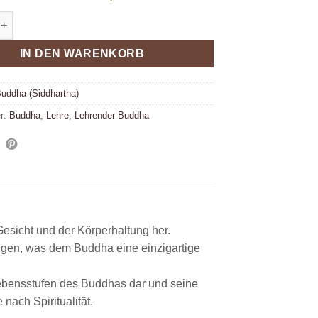
 Buddha 23cm 2,6kg Messing antikbeige Menge
e:
IN DEN WARENKORB
uddha (Siddhartha)
er:
Buddha
,
Lehre
,
Lehrender Buddha
esicht und der Körperhaltung her.
gen, was dem Buddha eine einzigartige
Lebensstufen des Buddhas dar und seine
nach Spiritualität.