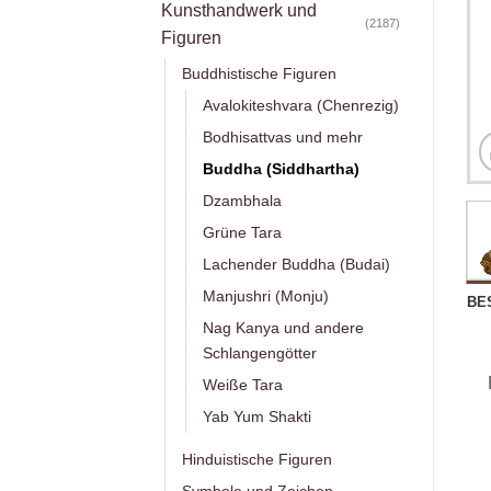
Kunsthandwerk und
(2187)
Figuren
Buddhistische Figuren
Avalokiteshvara (Chenrezig)
Bodhisattvas und mehr
Buddha (Siddhartha)
Dzambhala
Grüne Tara
Lachender Buddha (Budai)
Manjushri (Monju)
BE
Nag Kanya und andere
Schlangengötter
Weiße Tara
Yab Yum Shakti
Hinduistische Figuren
Symbole und Zeichen