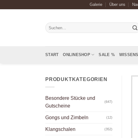
Zum
Galerie
Über uns
Nac
Inhalt
springen
Suchen
nach:
START
ONLINESHOP
SALE %
WISSEN
PRODUKTKATEGORIEN
Besondere Stücke und
(647)
Gutscheine
Gongs und Zimbeln
(12)
Klangschalen
(352)