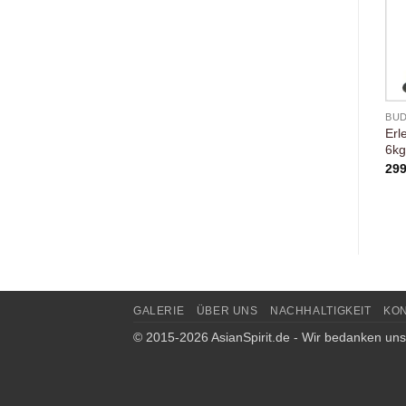
BUD
Erl
6kg
29
GALERIE
ÜBER UNS
NACHHALTIGKEIT
KO
© 2015-2026 AsianSpirit.de - Wir bedanken uns 