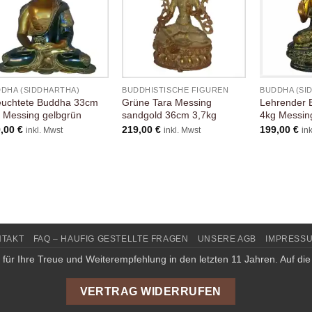
DHA (SIDDHARTHA)
BUDDHISTISCHE FIGUREN
BUDDHA (SI
euchtete Buddha 33cm
Grüne Tara Messing
Lehrender
 Messing gelbgrün
sandgold 36cm 3,7kg
4kg Messing
9,00
€
219,00
€
199,00
€
inkl. Mwst
inkl. Mwst
in
NTAKT
FAQ – HAUFIG GESTELLTE FRAGEN
UNSERE AGB
IMPRESS
für Ihre Treue und Weiterempfehlung in den letzten 11 Jahren. Auf die
VERTRAG WIDERRUFEN